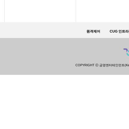
원격제어
CUG 인트
COPYRIGHT ⓒ 금영엔터테인먼트(Keumyoun