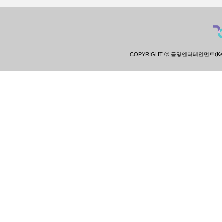
COPYRIGHT ⓒ 금영엔터테인먼트(Keumyoun